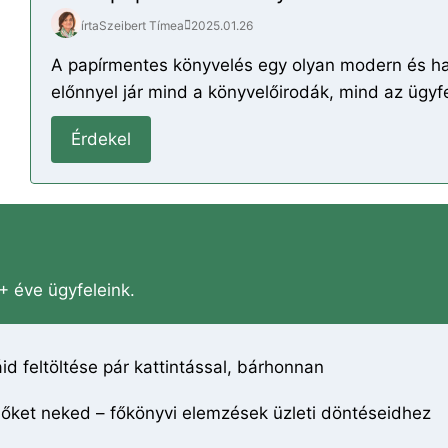
írta
Szeibert Tímea
2025.01.26
A papírmentes könyvelés egy olyan modern és 
előnnyel jár mind a könyvelőirodák, mind az ügyf
Érdekel
+ éve ügyfeleink.
id feltöltése pár kattintással, bárhonnan
őket neked – főkönyvi elemzések üzleti döntéseidhez