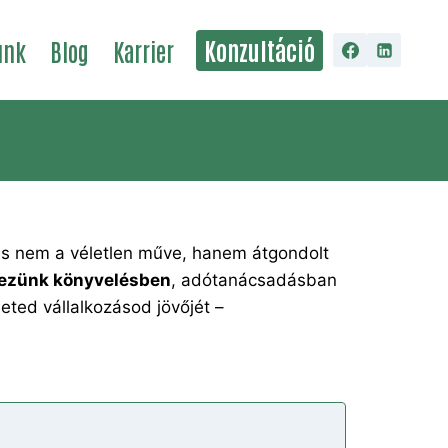
Konzultáció
unk
Blog
Karrier
itás nem a véletlen műve, hanem átgondolt
lkezünk könyvelésben
, adótanácsadásban
ted vállalkozásod jövőjét –