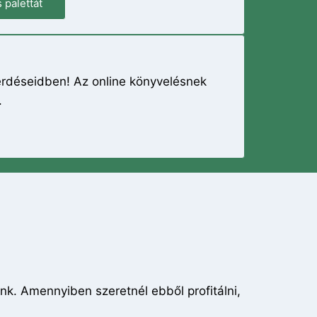
 palettát
érdéseidben! Az online könyvelésnek
.
. Amennyiben szeretnél ebből profitálni,