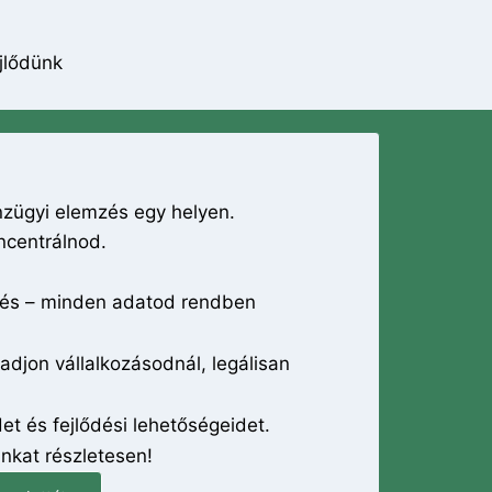
ejlődünk
nzügyi elemzés egy helyen.
ncentrálnod.
tés – minden adatod rendben
adjon vállalkozásodnál, legálisan
et és fejlődési lehetőségeidet.
nkat részletesen!