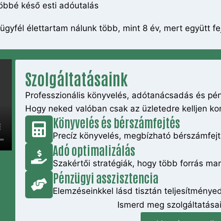
öbbé késő esti adóutalás
ügyfél élettartam nálunk több, mint 8 év, mert együtt f
Szolgáltatásaink
Professzionális könyvelés, adótanácsadás és pé
Hogy neked valóban csak az üzletedre kelljen ko
Könyvelés és bérszámfejtés
Precíz könyvelés, megbízható bérszámfej
Adó optimalizálás
Szakértői stratégiák, hogy több forrás mar
Pénzügyi asszisztencia
Elemzéseinkkel lásd tisztán teljesítményed
Ismerd meg szolgáltatásai