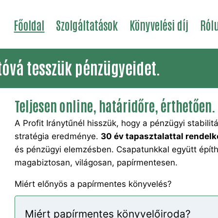
Főoldal
Szolgáltatások
Könyvelési díj
Ról
tóvá tesszük pénzügyeidet.
Teljesen online, határidőre, érthetően.
A Profit Iránytűnél hisszük, hogy a pénzügyi stabil
stratégia eredménye.
30 év tapasztalattal rende
és pénzügyi elemzésben. Csapatunkkal együtt építhe
magabiztosan, világosan, papírmentesen.
Miért előnyös a papírmentes könyvelés?
Miért papírmentes könyvelőiroda?